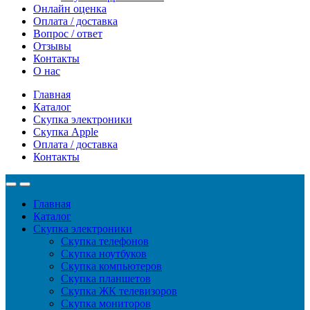
Онлайн оценка
Оплата / доставка
Вопрос / ответ
Отзывы
Контакты
О нас
Главная
Каталог
Скупка электроники
Скупка Apple
Оплата / доставка
Контакты
Главная
Каталог
Скупка электроники
Скупка телефонов
Скупка ноутбуков
Скупка компьютеров
Скупка планшетов
Скупка ЖК телевизоров
Скупка мониторов