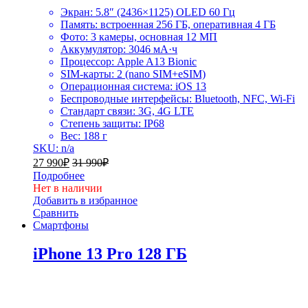
Экран: 5.8″ (2436×1125) OLED 60 Гц
Память: встроенная 256 ГБ, оперативная 4 ГБ
Фото: 3 камеры, основная 12 МП
Аккумулятор: 3046 мА·ч
Процессор: Apple A13 Bionic
SIM-карты: 2 (nano SIM+eSIM)
Операционная система: iOS 13
Беспроводные интерфейсы: Bluetooth, NFC, Wi-Fi
Стандарт связи: 3G, 4G LTE
Степень защиты: IP68
Вес: 188 г
SKU: n/a
27 990
₽
31 990
₽
Подробнее
Нет в наличии
Добавить в избранное
Сравнить
Смартфоны
iPhone 13 Pro 128 ГБ