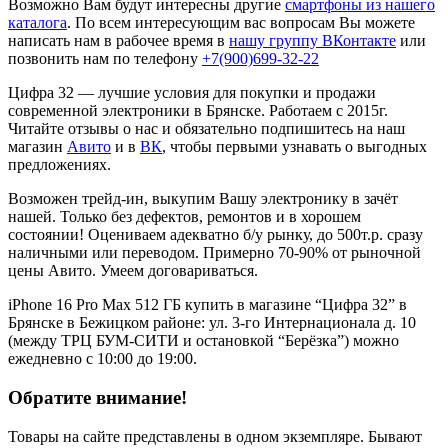
Возможно Вам будут интересны другие
смартфоны из нашего
каталога
. По всем интересующим вас вопросам Вы можете
написать нам в рабочее время в
нашу группу ВКонтакте
или
позвонить нам по телефону
+7(900)699-32-22
Цифра 32 — лучшие условия для покупки и продажи
современной электроники в Брянске. Работаем с 2015г.
Читайте отзывы о нас и обязательно подпишитесь на наш
магазин
Авито
и в
ВК
, чтобы первыми узнавать о выгодных
предложениях.
Возможен трейд-ин, выкупим Вашу электронику в зачёт
нашей. Только без дефектов, ремонтов и в хорошем
состоянии! Оцениваем адекватно б/у рынку, до 500т.р. сразу
наличными или переводом. Примерно 70-90% от рыночной
цены Авито. Умеем договариваться.
iPhone 16 Pro Max 512 ГБ купить в магазине “Цифра 32” в
Брянске в Бежицком районе: ул. 3-го Интернационала д. 10
(между ТРЦ БУМ-СИТИ и остановкой “Берёзка”) можно
ежедневно с 10:00 до 19:00.
Обратите внимание!
Товары на сайте представлены в одном экземпляре. Бывают