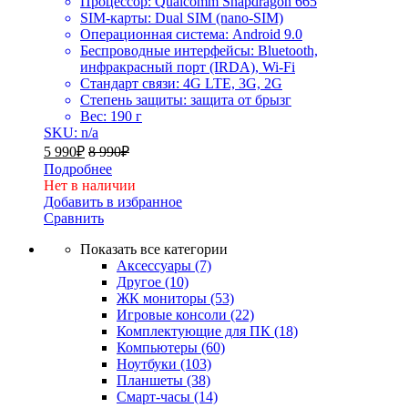
Процессор: Qualcomm Snapdragon 665
SIM-карты: Dual SIM (nano-SIM)
Операционная система: Android 9.0
Беспроводные интерфейсы: Bluetooth,
инфракрасный порт (IRDA), Wi-Fi
Стандарт связи: 4G LTE, 3G, 2G
Степень защиты: защита от брызг
Вес: 190 г
SKU: n/a
5 990
₽
8 990
₽
Подробнее
Нет в наличии
Добавить в избранное
Сравнить
Показать все категории
Аксессуары
(7)
Другое
(10)
ЖК мониторы
(53)
Игровые консоли
(22)
Комплектующие для ПК
(18)
Компьютеры
(60)
Ноутбуки
(103)
Планшеты
(38)
Смарт-часы
(14)