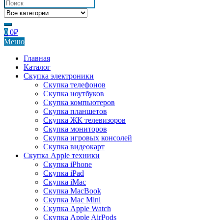
0
0
₽
Меню
Главная
Каталог
Скупка электроники
Скупка телефонов
Скупка ноутбуков
Скупка компьютеров
Скупка планшетов
Скупка ЖК телевизоров
Скупка мониторов
Скупка игровых консолей
Скупка видеокарт
Скупка Apple техники
Скупка iPhone
Скупка iPad
Скупка iMac
Скупка MacBook
Скупка Mac Mini
Скупка Apple Watch
Скупка Apple AirPods