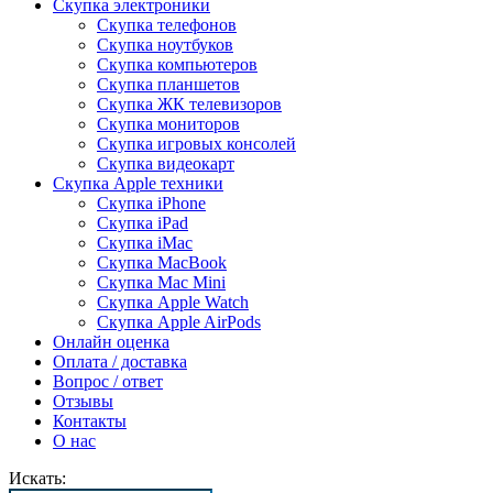
Скупка электроники
Скупка телефонов
Скупка ноутбуков
Скупка компьютеров
Скупка планшетов
Скупка ЖК телевизоров
Скупка мониторов
Скупка игровых консолей
Скупка видеокарт
Скупка Apple техники
Скупка iPhone
Скупка iPad
Скупка iMac
Скупка MacBook
Скупка Mac Mini
Скупка Apple Watch
Скупка Apple AirPods
Онлайн оценка
Оплата / доставка
Вопрос / ответ
Отзывы
Контакты
О нас
Искать: