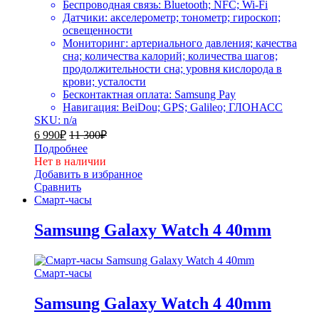
Беспроводная связь: Bluetooth; NFC; Wi-Fi
Датчики: акселерометр; тонометр; гироскоп;
освещенности
Мониторинг: артериального давления; качества
сна; количества калорий; количества шагов;
продолжительности сна; уровня кислорода в
крови; усталости
Бесконтактная оплата: Samsung Pay
Навигация: BeiDou; GPS; Galileo; ГЛОНАСС
SKU: n/a
6 990
₽
11 300
₽
Подробнее
Нет в наличии
Добавить в избранное
Сравнить
Смарт-часы
Samsung Galaxy Watch 4 40mm
Смарт-часы
Samsung Galaxy Watch 4 40mm