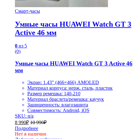
Смарт-часы
Умные часы HUAWEI Watch GT 3
Active 46 мм
0
из 5
(0)
Умные часы HUAWEI Watch GT 3 Active 46
мм
Экран: 1.43″ (466×466) AMOLED
Материал корпуса: нерж. сталь, пластик
Размер ремешка: 140-210
Материал браслета/ремешка: каучук
Защищенность: влагозащита
Совместимость: Android, iOS
SKU: n/a
8 990
₽
10 990
₽
Подробнее
Нет в наличии