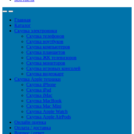
Главная
Каталог
Скупка электроники
Скупка телефонов
Скупка ноутбуков
Скупка компьютеров
Скупка планшетов
Скупка ЖК телевизоров
Скупка мониторов
Скупка игровых консолей
Скупка видеокарт
Скупка Apple техники
Скупка iPhone
Скупка iPad
Скупка iMac
Скупка MacBook
Скупка Mac Mini
Скупка Apple Watch
Скупка Apple AirPods
Онлайн оценка
Оплата / доставка
Вопрос / ответ