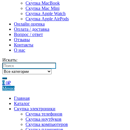
Скупка MacBook
Скупка Mac Mini
Скупка Apple Watch
Скупка Apple AirPods
Онлайн оценка
Оплата / доставка
Вопрос / ответ
Отзывы
Контакты
О нас
Искать:
0
0
₽
Меню
Главная
Каталог
Скупка электроники
Скупка телефонов
Скупка ноутбуков
Скупка компьютеров
Скупка планшетов