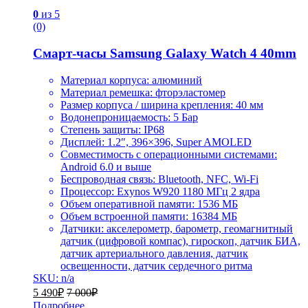
0
из 5
(0)
Смарт-часы Samsung Galaxy Watch 4 40mm
Материал корпуса: алюминий
Материал ремешка: фторэластомер
Размер корпуса / ширина крепления: 40 мм
Водонепроницаемость: 5 Бар
Степень защиты: IP68
Дисплей: 1.2″, 396×396, Super AMOLED
Совместимость с операционными системами:
Android 6.0 и выше
Беспроводная связь: Bluetooth, NFC, Wi-Fi
Процессор: Exynos W920 1180 МГц 2 ядра
Объем оперативной памяти: 1536 МБ
Объем встроенной памяти: 16384 МБ
Датчики: акселерометр, барометр, геомагнитный
датчик (цифровой компас), гироскоп, датчик БИА,
датчик артериального давления, датчик
освещенности, датчик сердечного ритма
SKU: n/a
5 490
₽
7 000
₽
Подробнее