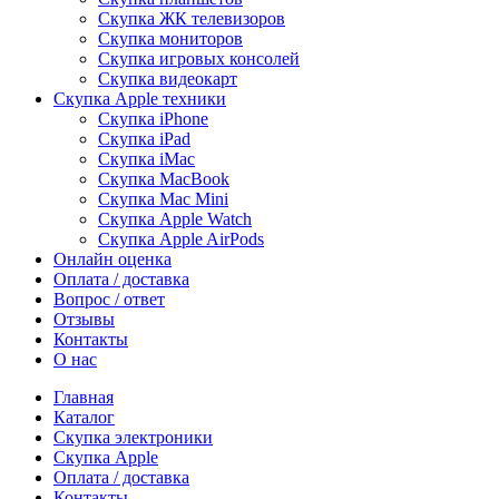
Скупка ЖК телевизоров
Скупка мониторов
Скупка игровых консолей
Скупка видеокарт
Скупка Apple техники
Скупка iPhone
Скупка iPad
Скупка iMac
Скупка MacBook
Скупка Mac Mini
Скупка Apple Watch
Скупка Apple AirPods
Онлайн оценка
Оплата / доставка
Вопрос / ответ
Отзывы
Контакты
О нас
Главная
Каталог
Скупка электроники
Скупка Apple
Оплата / доставка
Контакты