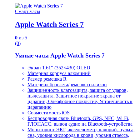
Смарт-часы
Apple Watch Series 7
0
из 5
(0)
Умные часы Apple Watch Series 7
Экран 1.61″ (352×430) OLED
Материал корпуса алюминий
Размер ремешка R
Материал браслета/ремешка силикон
Защищенность влагозащита, защита от ударов,
пылезащита, Защитное покрытие экрана от
царапин, Олеофобное покрытие, Устойчивость к
царапанию
Совместимость iOS
Беспроводная связь Bluetooth, GPS, NFC, Wi-Fi,
ГЛОНАСC, вывод аудио на Bluetooth-устройства
Мониторинг ЭКГ, акселерометр, калорий, пульса,
сна, уровня кислорода в крови, уровня стресса,