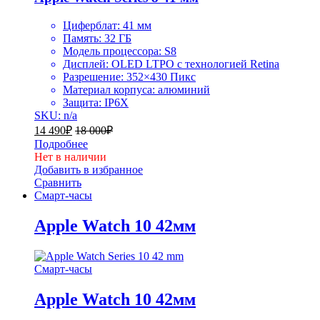
Циферблат:
41 мм
Память:
32 ГБ
Модель процессора:
S8
Дисплей:
OLED LTPO с технологией Retina
Разрешение:
352×430 Пикс
Материал корпуса:
алюминий
Защита
: IP6X
SKU: n/a
14 490
₽
18 000
₽
Подробнее
Нет в наличии
Добавить в избранное
Сравнить
Смарт-часы
Apple Watch 10 42мм
Смарт-часы
Apple Watch 10 42мм