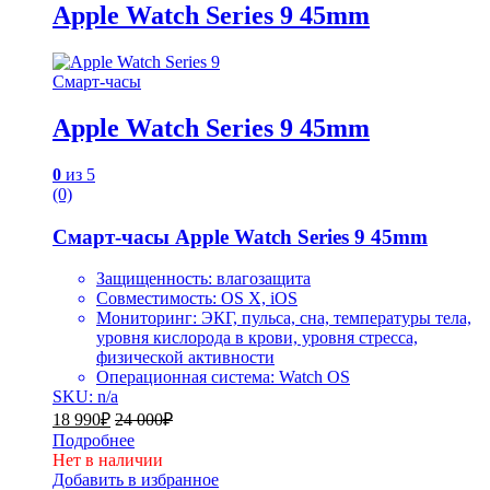
Apple Watch Series 9 45mm
Смарт-часы
Apple Watch Series 9 45mm
0
из 5
(0)
Смарт-часы Apple Watch Series 9 45mm
Защищенность: влагозащита
Совместимость: OS X, iOS
Мониторинг: ЭКГ, пульса, сна, температуры тела,
уровня кислорода в крови, уровня стресса,
физической активности
Операционная система: Watch OS
SKU: n/a
18 990
₽
24 000
₽
Подробнее
Нет в наличии
Добавить в избранное