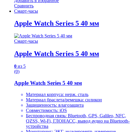
Добавить в избранное
Сравнить
Смарт-часы
Apple Watch Series 5 40 мм
Смарт-часы
Apple Watch Series 5 40 мм
0
из 5
(0)
Apple Watch Series 5 40 мм
Материал корпуса: нерж. сталь
Материал браслета/ремешка: силикон
Защищенность: влагозащита
Совместимость: iOS
Беспроводная связь: Bluetooth, GPS, Galileo, NFC,
QZSS, Wi-Fi, ГЛОНАСC, вывод аудио на Bluetooth-
устройства
Мониторинг: ЭКГ, акселерометр, измерение