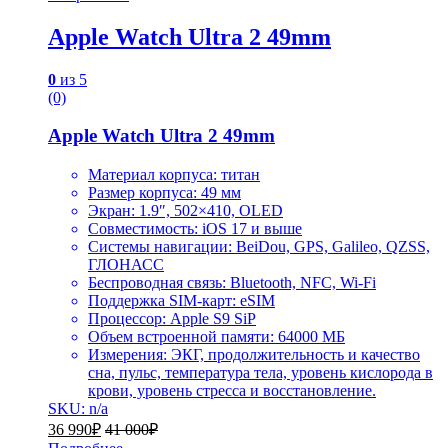
Apple Watch Ultra 2 49mm
0
из 5
(0)
Apple Watch Ultra 2 49mm
Материал корпуса: титан
Размер корпуса: 49 мм
Экран: 1.9″, 502×410, OLED
Совместимость: iOS 17 и выше
Системы навигации: BeiDou, GPS, Galileo, QZSS,
ГЛОНАСС
Беспроводная связь: Bluetooth, NFC, Wi-Fi
Поддержка SIM-карт: eSIM
Процессор: Apple S9 SiP
Объем встроенной памяти: 64000 МБ
Измерения: ЭКГ, продолжительность и качество
сна, пульс, температура тела, уровень кислорода в
крови, уровень стресса и восстановление.
SKU: n/a
36 990
₽
41 000
₽