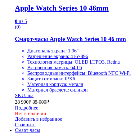
Apple Watch Series 10 46mm
0
из 5
(0)
Смарт-часы Apple Watch Series 10 46 mm
Диагональ экрана: 1,96″
Разрешение экрана: 416×496
Технология матрицы: OLED LTPO3, Retina
Встроенная память: 64 Гб
Беспроводные интерфейсы: Bluetooth NFC Wi-Fi
Защита от влаги: IPX6
Материал корпуса: металл
Материал браслета: силикон
SKU: n/a
28 990
₽
35 000
₽
Подробнее
Нет в наличии
Добавить в избранное
Сравнить
Смарт-часы