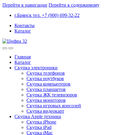
Перейти к навигации
Перейти к содержимому
г.Брянск тел. +7 (900) 699-32-22
Контакты
Каталог
Главная
Каталог
Скупка электроники
Скупка телефонов
Скупка ноутбуков
Скупка компьютеров
Скупка планшетов
Скупка ЖК телевизоров
Скупка мониторов
Скупка игровых консолей
Скупка видеокарт
Скупка Apple техники
Скупка iPhone
Скупка iPad
Скупка iMac