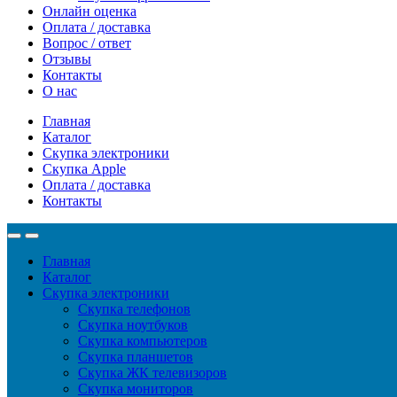
Онлайн оценка
Оплата / доставка
Вопрос / ответ
Отзывы
Контакты
О нас
Главная
Каталог
Скупка электроники
Скупка Apple
Оплата / доставка
Контакты
Главная
Каталог
Скупка электроники
Скупка телефонов
Скупка ноутбуков
Скупка компьютеров
Скупка планшетов
Скупка ЖК телевизоров
Скупка мониторов