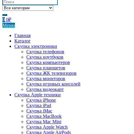
0
0
₽
Меню
Главная
Каталог
Скупка электроники
Скупка телефонов
Скупка ноутбуков
Скупка компьютеров
Скупка планшетов
Скупка ЖК телевизоров
Скупка мониторов
Скупка игровых консолей
Скупка видеокарт
Скупка Apple техники
Скупка iPhone
Скупка iPad
Скупка iMac
Скупка MacBook
Скупка Mac Mini
Скупка Apple Watch
Скупка Apple AirPods