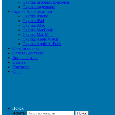
Скупка игровых консолей
Скупка видеокарт
Скупка Apple техники
Скупка iPhone
Скупка iPad
Скупка iMac
Скупка MacBook
Скупка Mac Mini
Скупка Apple Watch
Скупка Apple AirPods
Онлайн оценка
Оплата / доставка
Вопрос / ответ
Отзывы
Контакты
О нас
Поиск
Искать:
Поиск