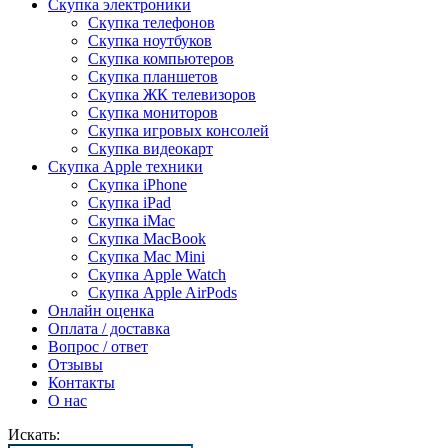
Скупка электроники
Скупка телефонов
Скупка ноутбуков
Скупка компьютеров
Скупка планшетов
Скупка ЖК телевизоров
Скупка мониторов
Скупка игровых консолей
Скупка видеокарт
Скупка Apple техники
Скупка iPhone
Скупка iPad
Скупка iMac
Скупка MacBook
Скупка Mac Mini
Скупка Apple Watch
Скупка Apple AirPods
Онлайн оценка
Оплата / доставка
Вопрос / ответ
Отзывы
Контакты
О нас
Искать: