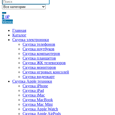
0
0
₽
Меню
Главная
Каталог
Скупка электроники
Скупка телефонов
Скупка ноутбуков
Скупка компьютеров
Скупка планшетов
Скупка ЖК телевизоров
Скупка мониторов
Скупка игровых консолей
Скупка видеокарт
Скупка Apple техники
Скупка iPhone
Скупка iPad
Скупка iMac
Скупка MacBook
Скупка Mac Mini
Скупка Apple Watch
Скупка Apple AirPods