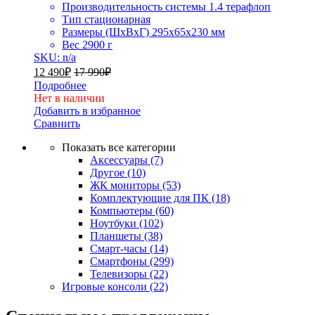
Производительность системы 1.4 терафлоп
Тип стационарная
Размеры (ШxВxГ) 295x65x230 мм
Вес 2900 г
SKU: n/a
12 490
₽
17 990
₽
Подробнее
Нет в наличии
Добавить в избранное
Сравнить
Показать все категории
Аксессуары
(7)
Другое
(10)
ЖК мониторы
(53)
Комплектующие для ПК
(18)
Компьютеры
(60)
Ноутбуки
(102)
Планшеты
(38)
Смарт-часы
(14)
Смартфоны
(299)
Телевизоры
(22)
Игровые консоли
(22)