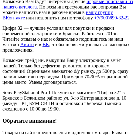
Возможно Вам будут интересны другие
игровые приставки из
нашего каталога
. По всем интересующим вас вопросам Вы
можете написать нам в рабочее время в
нашу группу
ВКонтакте
или позвонить нам по телефону
+7(900)699-32-22
Цифра 32 — лучшие условия для покупки и продажи
современной электроники в Брянске. Работаем с 2015г.
Читайте отзывы о нас и обязательно подпишитесь на наш
магазин
Авито
и в
ВК
, чтобы первыми узнавать о выгодных
предложениях.
Возможен трейд-ин, выкупим Вашу электронику в зачёт
нашей. Только без дефектов, ремонтов и в хорошем
состоянии! Оцениваем адекватно б/у рынку, до 500т.р. сразу
наличными или переводом. Примерно 70-90% от рыночной
цены авито. Умеем договариваться.
Sony PlayStation 4 Pro 1Tb купить в магазине “Цифра 32” в
Брянске в Бежицком районе: ул. 3-го Интернационала д. 10
(между ТРЦ БУМ-СИТИ и остановкой “Берёзка”) можно
ежедневно с 10:00 до 19:00.
Обратите внимание!
Товары на сайте представлены в одном экземпляре. Бывают