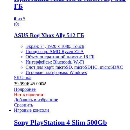
ГБ
0
из 5
(0)
ASUS Rog Xbox Ally 512 ГБ
Экран: 7″, 1920 x 1080, Touch
Процессор:
AMD Ryzen Z2 A
Объем оперативной памяти:
16 ГБ
Интерфейсы: Bluetooth, Wi-Fi
Слот для карт: microSD, microSDHC, microSDXC
Игровые платформы: Windows
SKU: n/a
39 990
₽
45 000
₽
Подробнее
Нет в наличии
Добавить в избранное
Сравнить
Игровые консоли
Sony PlayStation 4 Slim 500Gb