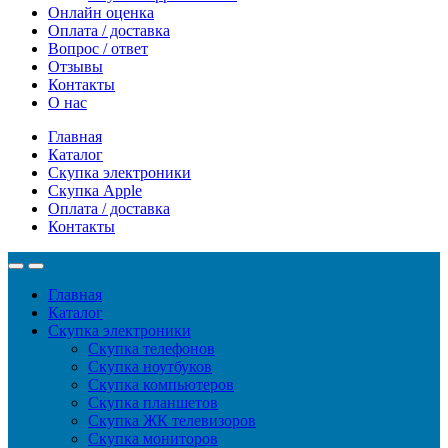
Онлайн оценка
Оплата / доставка
Вопрос / ответ
Отзывы
Контакты
О нас
Главная
Каталог
Скупка электроники
Скупка Apple
Оплата / доставка
Контакты
Главная
Каталог
Скупка электроники
Скупка телефонов
Скупка ноутбуков
Скупка компьютеров
Скупка планшетов
Скупка ЖК телевизоров
Скупка мониторов