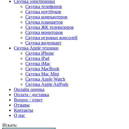
Скупка электроники
Скупка телефонов
Скупка ноутбуков
Скупка компьютеров
Скупка планшетов
Скупка ЖК телевизоров
Скупка мониторов
Скупка игровых консолей
Скупка видеокарт
Скупка Apple техники
Скупка iPhone
Скупка iPad
Скупка iMac
Скупка MacBook
Скупка Mac Mini
Скупка Apple Watch
Скупка Apple AirPods
Онлайн оценка
Оплата / доставка
Вопрос / ответ
Отзывы
Контакты
О нас
Искать: