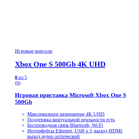
Игровые консоли
Xbox One S 500Gb 4K UHD
0
из 5
(0)
Игровая приставка Microsoft Xbox One S
500Gb
Максимальное разрешение 4K UHD
Поддержка виртуальной реальности есть
Беспроводная связь Bluetooth, Wi-Fi
Интерфейсы Ethernet, USB x 3, выход HDMI,
выход аудио оптический