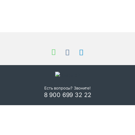
К
а
р
у
с
Есть вопросы? Звоните!
8 900 699 32 22
е
л
ь
б