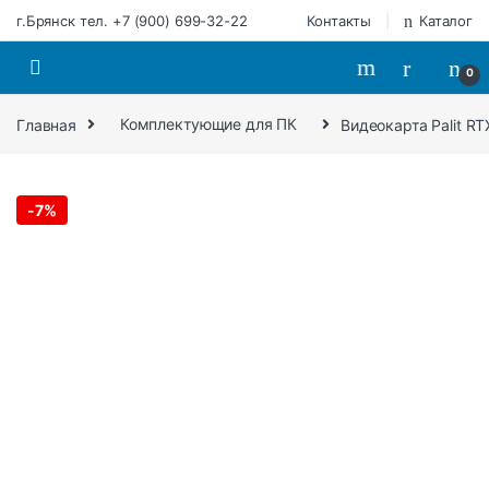
Перейти к навигации
Перейти к содержимому
г.Брянск тел. +7 (900) 699-32-22
Контакты
Каталог
0
Главная
Комплектующие для ПК
Видеокарта Palit R
-
7%