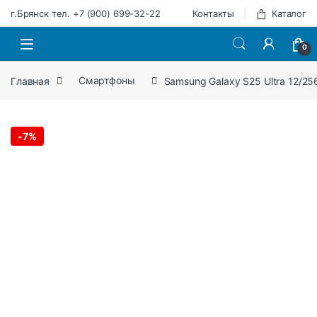
Перейти к навигации
Перейти к содержимому
г.Брянск тел. +7 (900) 699-32-22
Контакты
Каталог
0
Главная
Смартфоны
Samsung Galaxy S25 Ultra 12/25
-
7%