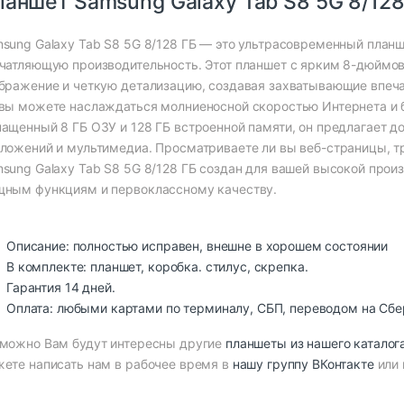
ланшет Samsung Galaxy Tab S8 5G 8/12
sung Galaxy Tab S8 5G 8/128 ГБ — это ультрасовременный планш
чатляющую производительность. Этот планшет с ярким 8-дюйм
бражение и четкую детализацию, создавая захватывающие впеча
вы можете наслаждаться молниеносной скоростью Интернета и 
ащенный 8 ГБ ОЗУ и 128 ГБ встроенной памяти, он предлагает до
ложений и мультимедиа. Просматриваете ли вы веб-страницы, тр
sung Galaxy Tab S8 5G 8/128 ГБ создан для вашей высокой прои
ным функциям и первоклассному качеству.
Описание: полностью исправен, внешне в хорошем состоянии
В комплекте: планшет, коробка. стилус, скрепка.
Гарантия 14 дней.
Оплата: любыми картами по терминалу, СБП, переводом на Сбе
можно Вам будут интересны другие
планшеты из нашего каталог
ете написать нам в рабочее время в
нашу группу ВКонтакте
или 