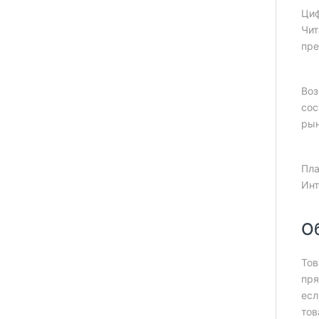
Циф
Чит
пре
Воз
сос
рын
Пла
Инт
О
Тов
пря
есл
тов