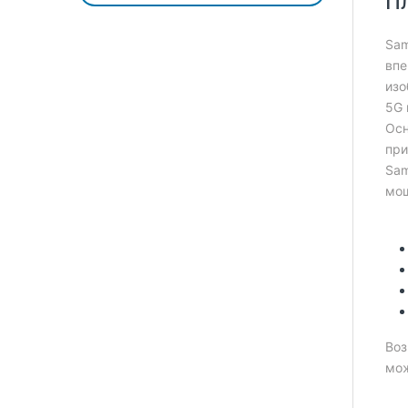
П
Sam
впе
изо
5G 
Осн
при
Sam
мощ
Воз
мож