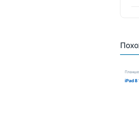
Похо
Планше
iPad 8