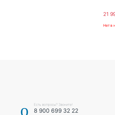
21 9
Нет в 
К
а
р
у
с
Есть вопросы? Звоните!
8 900 699 32 22