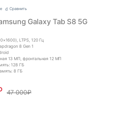
ое
Сравнить
amsung Galaxy Tab S8 5G
60×1600), LTPS, 120 Гц
apdragon 8 Gen 1
droid
ная 13 МП, фронтальная 12 МП
мять: 128 ГБ
амять: 8 ГБ
₽
47 000
₽