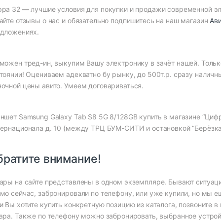
ра 32 — лучшие условия для покупки и продажи современной эле
айте отзывы о нас и обязательно подпишитесь на наш магазин
Ав
дложениях.
можен тред-ин, выкупим Вашу электронику в зачёт нашей. Тольк
тоянии! Оцениваем адекватно бу рынку, до 500т.р. сразу налич
очной цены авито. Умеем договариваться.
ншет Samsung Galaxy Tab S8 5G 8/128GB купить в магазине “Цифр
ернационала д. 10 (между ТРЦ БУМ-СИТИ и остановкой “Берёзка”
братите внимание!
ары на сайте представлены в одном экземпляре. Бывают ситуац
мо сейчас, забронировали по телефону, или уже купили, но мы ещ
и Вы хотите купить конкретную позицию из каталога, позвоните 
ара. Также по телефону можно забронировать, выбранное устрой