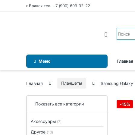
Перейти к навигации
Перейти к содержимому
г.Брянск тел. +7 (900) 699-32-22
Искать:
Меню
Главная
Главная
Планшеты
Samsung Galaxy 
Показать все категории
-
15%
Аксессуары
(7)
Другое
(10)