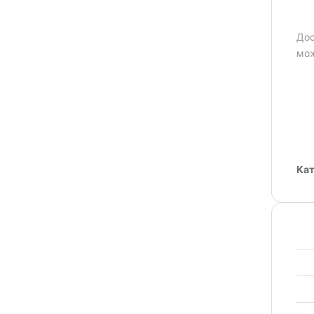
Дос
мож
Кат