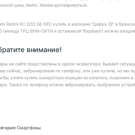
очной цены Авито. Умеем договариваться.
omi Redmi 9C 2/32 Gb NFC купить в магазине “Цифра 32” в Брянск
10 (между ТРЦ БУМ-СИТИ и остановкой “Берёзка”) можно ежеднев
братите внимание!
ары на сайте представлены в одном экземпляре. Бывают ситуац
мо сейчас, забронировали по телефону, или уже купили, но мы ещ
и Вы хотите купить конкретную позицию из каталога, позвоните 
ара. Также по телефону можно забронировать, выбранное устрой
егория:
Смартфоны