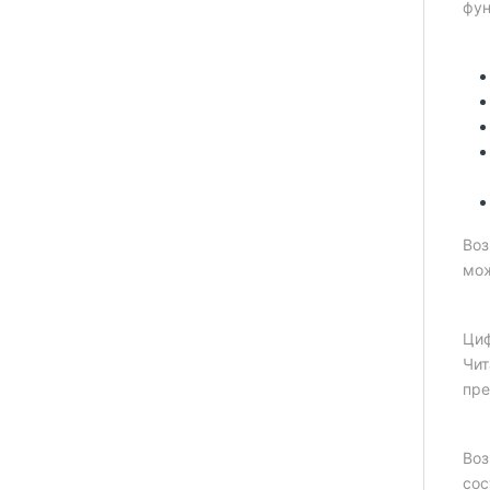
фун
Воз
мож
Циф
Чит
пре
Воз
сос