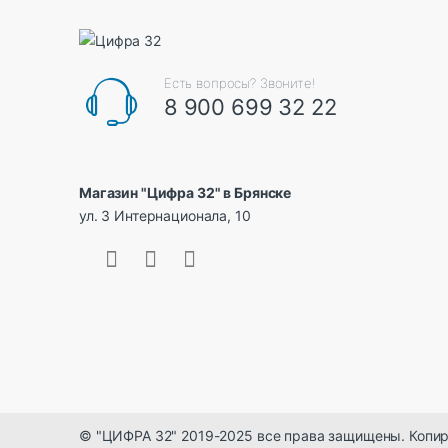
а
р
Есть вопросы? Звоните!
у
8 900 699 32 22
с
е
Магазин "Цифра 32" в Брянске
ул. 3 Интернационала, 10
л
ь
б
р
е
н
© "ЦИФРА 32" 2019-2025 все права защищены. Копир