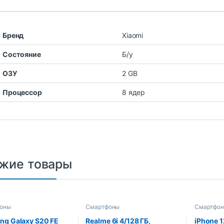
Бренд
Xiaomi
Состояние
Б/у
ОЗУ
2 GB
Процессор
8 ядер
жие товары
оны
Смартфоны
Смартфо
ng Galaxy S20 FE
Realme 6i 4/128 ГБ,
iPhone 