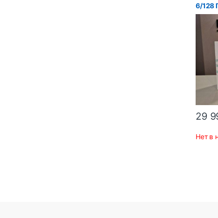
6/128 
29 9
Нет в 
К