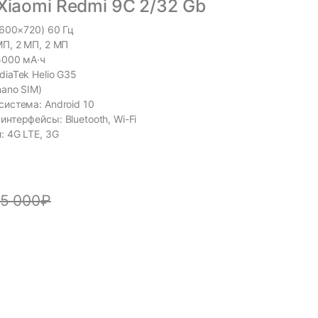
iaomi Redmi 9C 2/32 Gb
1600×720) 60 Гц
МП, 2 МП, 2 МП
5000 мА·ч
iaTek Helio G35
nano SIM)
система: Android 10
нтерфейсы: Bluetooth, Wi-Fi
: 4G LTE, 3G
5 000
₽