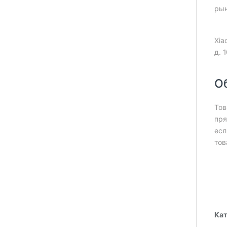
рын
Xia
д. 
О
Тов
пря
есл
тов
Кат