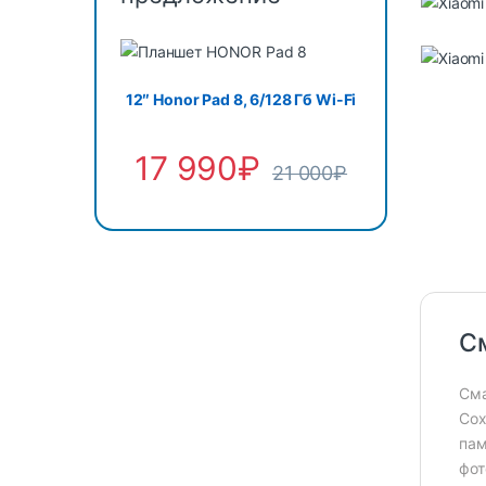
12″ Honor Pad 8, 6/128 Гб Wi-Fi
17 990
₽
21 000
₽
См
Сма
Сох
пам
фот