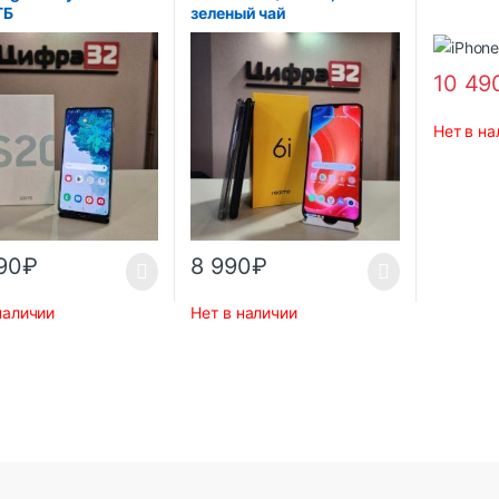
ГБ
зеленый чай
10 49
Нет в на
90
₽
8 990
₽
наличии
Нет в наличии