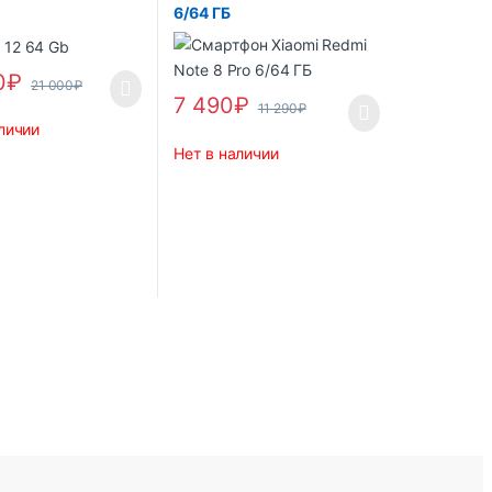
6/64 ГБ
0
₽
21 000
₽
7 490
₽
11 290
₽
личии
Нет в наличии